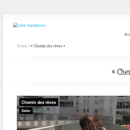
Acc
Home
»
« Chemin des rêves »
« Chem